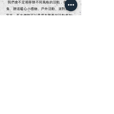
我們會不定期舉辦不同風格的活動，像是市
集、贈送暖心小禮物、戶外活動、派對聚會...
等等，蕉友們都可以選擇有興趣的活動參加。
如果想要知道近期會有什麼新活動，歡迎
follow我們的粉專
香蕉同居中 Banana Co-
living
,或是instagram
Banana Co-living
喔！
12. 男女一起住會不會發生什麼事？
在我們公寓中，你會跟各式各樣的人們共同生
活，圈子、成長背景、年齡可能都不一樣，當
然也包括性別。基本上我們的房間大多是男女
分開，但是也能夠在公共空間互相交流，說不
定剛好能找到適合的對象呢！
13. 我應該怎麼樣才能決定哪個空間
適合我？