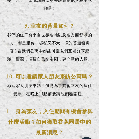
要門禁，早出晚歸時以不要影響到他人為主就
好囉！
9. 室友的背景如何？
我們的住戶有來自世界各地以及各方面領域的
人，都是跟你一樣卻又不大一樣的普通租房
客:) 在我們公寓中都能與室友們互相分享經
驗、資源，擴展自己交友圈，建立新的人脈。
10. 可以邀請家人朋友來訪公寓嗎？
歡迎家人朋友來訪！但是為了其他室友的居住
安寧，在晚上11點前要請他們離開喔。
11. 身為蕉友，入住期間有機會參與
什麼活動？如何獲取香蕉同居中的
最新消息？