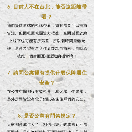
6. 目前人不在台北，能否遠距離帶
看？
我們提供遠端的視訊帶看，如有需要可以提前
告知。但因租屋攸關雙方權益，空間感受於線
上線下也可能有所落差，所以若時間距離允
許，還是希望有意入住者能親自前來，同時給
彼此一個當面互相認識的機會唷！
7. 請問公寓裡有提供什麼保障居住
安全？
在公共空間都設有監視器、滅火器、住警器，
另外房間皆設有電子鎖以確保住戶們的安全。
8. 是否公寓有門禁規定？
大家都是成年人了，相信已經足夠成熟到不需