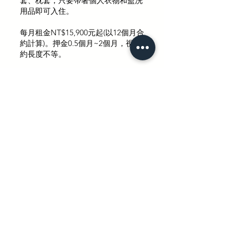
套、枕套，只要帶著個人衣物和盥洗
用品即可入住。
每月租金NT$15,900元起(以12個月合
約計算)。押金​0.5個月~2個月，視合
約長度不等。
每人每月費用另計：
能源費800元 - 包含水、電、瓦斯、網
路等費用。
管理費1000元 - 包含公區及房內清潔
每周2-3次、硬體設備維護、共用消耗
品，如衛生紙、清潔用品等。
**以上費用未含5%營業稅**
east Dist.