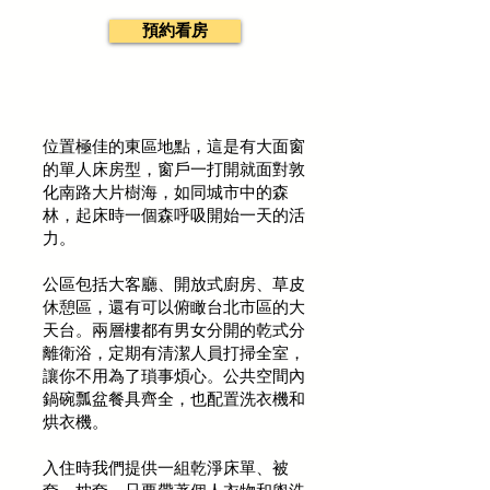
預約看房
位置極佳的東區地點，這是有大面窗
的單人床房型，窗戶一打開就面對敦
化南路大片樹海，如同城市中的森
林，起床時一個森呼吸開始一天的活
力。
​公區包括大客廳、開放式廚房、草皮
休憩區，還有可以俯瞰台北市區的大
天台。​兩層樓都有男女分開的乾式分
離衛浴，定期有清潔人員打掃全室，
讓你不用為了瑣事煩心。公共空間內
鍋碗瓢盆餐具齊全，也配置洗衣機和
烘衣機。
入住時我們提供一組乾淨床單、被