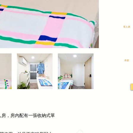
​單人床
衣架
單人房，房內配有一張收納式單