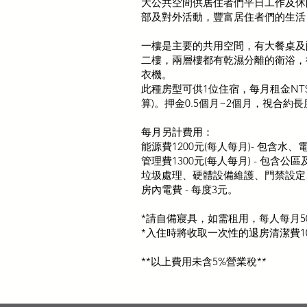
大公共空間供居住者們平日工作及休
部及對外活動，豐富居住者們的生活
一樓是主要的共用空間，有大餐桌及
二樓，兩層樓都有乾濕分離的衛浴，
衣機。
此種房型可供1位住宿，每月租金NT$8
算)。押金​0.5個月~2個月，視合約
每月另計費用：
能源費1200元(每人每月)- 包含水、電
管理費1300元(每人每月) - 包含
垃圾處理、硬體設備維護、門禁設定
房內電費 - 每度3元。
*請自備寢具，如需租用，每人每月5
*入住時將收取一次性的退房清潔費10
**以上費用未含5%營業稅**