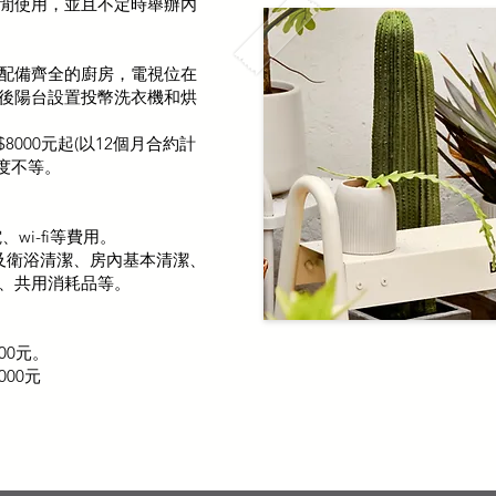
閒使用，並且不定時舉辦內
配備齊全的廚房，電視位在
後陽台設置投幣洗衣機和烘
000元起(以12個月合約計
長度不等。
、wi-fi等費用。
公區及衛浴清潔、房內基本清潔、
、共用消耗品等。
00元。
00元