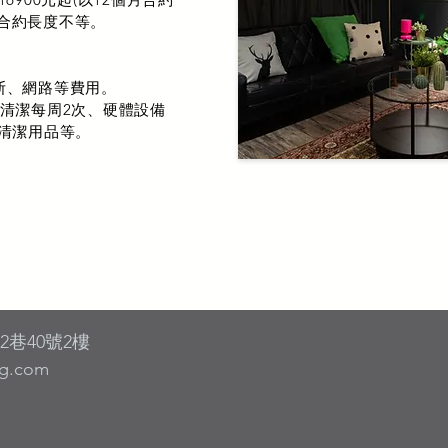
，視合約長度不等。
瓦斯、網路等費用。
房內清潔每周2次、硬體設備
清潔用品等。
巷40號2樓
ng.com