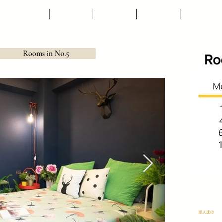
關於香蕉
探索蕉點
近期活動
樓上市集
聯絡我們
Rooms in No.5
Ro
​單人床位