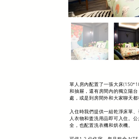
單人房內配置了一張大床(150*1
和抽屜，還有房間內的獨立陽台
處，或是到房間外和大家聊天都
入住時我們提供一組乾淨床單、
人衣物和盥洗用品即可入住。公
全，也配置洗衣機和烘衣機。
可供1-2 位住宿，每月租金 NT$