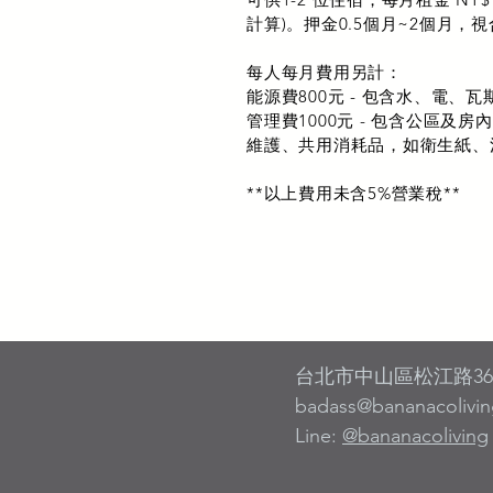
計算)。押金​0.5個月~2個月
每人每月費用另計：
能源費800元 - 包含水、電、
管理費1000元 - 包含公區及
維護、共用消耗品，如衛生紙、
**以上費用未含5%營業稅**
台北市中山區松江路362
badass@bananacolivi
Line:
@bananacoliving