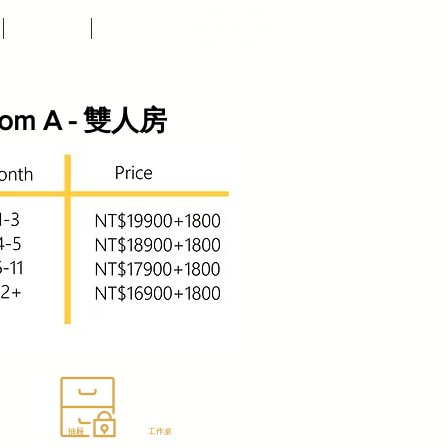
媒體聚蕉
活動
om A - 雙人房
抽屜
工作桌