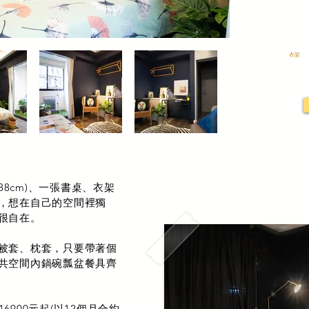
衣架
88cm)、一張書桌、衣架
，想在自己的空間裡獨
很自在。
被套、枕套，只要帶著個
共空間內鍋碗瓢盆餐具齊
16900元起(以12個月合約